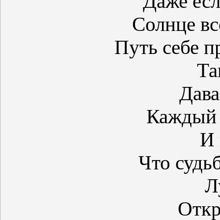
Даже есл
Солнце вс
Путь себе 
Та
Дава
Каждый 
И 
Что судь
Л
Откр