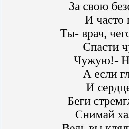
За свою без
И часто
Ты- врач, чег
Спасти 
Чужую!- Н
А если г
И сердце
Беги стремг
Снимай ха
Ведь вы клял