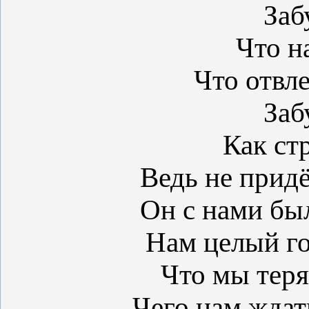
Заб
Что н
Что отвле
Заб
Как ст
Ведь не придё
Он с нами был
Нам целый го
Что мы теря
Чего нам ждат