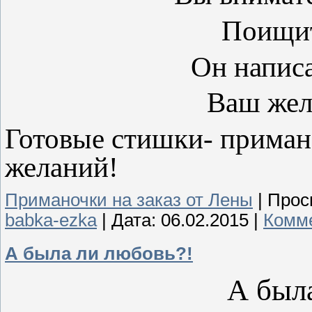
Поищит
Он написа
Ваш жел
Готовые стишки- приман
желаний!
Приманочки на заказ от Лены
|
Прос
babka-ezka
|
Дата:
06.02.2015
|
Комме
А была ли любовь?!
А был