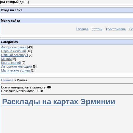
[
на каждый день
]
Вход на сайт
Меню сайта
Главная
Статьи
Хрестоматия
Пе
Categories
Авторские стихи
[43]
Страна желаний
[10]
Стишки-заговоры
[2]
Мысли
[5]
Книга знаний
[2]
Авторские методики
[6]
Магические услуги
[1]
Главная
»
Файлы
Всего материалов в каталоге
:
66
Показано материалов
:
1-10
Расклады на картах Эрминии