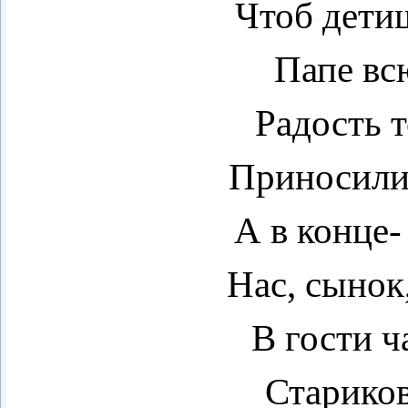
Чтоб дети
Папе вс
Радость 
Приносили
А в конце-
Нас, сынок
В гости 
Старико