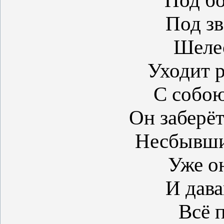
Под бо
Под зв
Шелес
Уходит р
С собою
Он заберёт
Несбывши
Уже о
И дава
Всё 