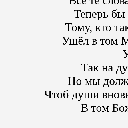
Все те слов
Теперь бы 
Тому, кто так
Ушёл в том М
У
Так на ду
Но мы долж
Чтоб души вновь
В том Бо