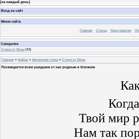
[
на каждый день
]
Вход на сайт
Меню сайта
Главная
Статьи
Хрестоматия
Пе
Categories
Стихи от Лены
[43]
Главная
»
Файлы
»
Авторские стихи
»
Стихи от Лены
Посвящается всем ушедшим от нас родным и близким
Как
Когд
Твой мир р
Нам так пор