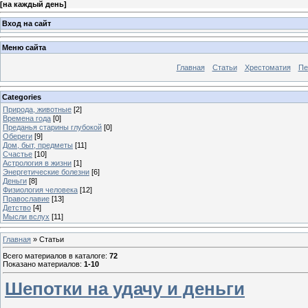
[
на каждый день
]
Вход на сайт
Меню сайта
Главная
Статьи
Хрестоматия
Пе
Categories
Природа, животные
[2]
Времена года
[0]
Преданья старины глубокой
[0]
Обереги
[9]
Дом, быт, предметы
[11]
Счастье
[10]
Астрология в жизни
[1]
Энергетические болезни
[6]
Деньги
[8]
Физиология человека
[12]
Православие
[13]
Детство
[4]
Мысли вслух
[11]
Главная
»
Статьи
Всего материалов в каталоге
:
72
Показано материалов
:
1-10
Шепотки на удачу и деньги