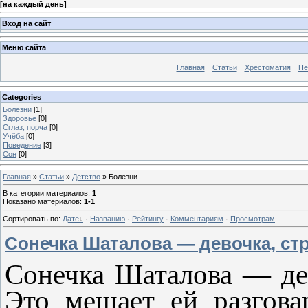
[
на каждый день
]
Вход на сайт
Меню сайта
Главная
Статьи
Хрестоматия
Пе
Categories
Болезни
[1]
Здоровье
[0]
Сглаз, порча
[0]
Учёба
[0]
Поведение
[3]
Сон
[0]
Главная
»
Статьи
»
Детство
» Болезни
В категории материалов
:
1
Показано материалов
:
1-1
Сортировать по
:
Дате
·
Названию
·
Рейтингу
·
Комментариям
·
Просмотрам
Сонечка Шаталова — девочка, ст
Сонечка Шаталова — де
Это мешает ей разгова