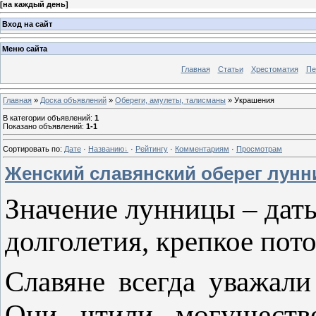
[
на каждый день
]
Вход на сайт
Меню сайта
Главная
Статьи
Хрестоматия
Пе
Главная
»
Доска объявлений
»
Обереги, амулеты, талисманы
» Украшения
В категории объявлений
:
1
Показано объявлений
:
1-1
Сортировать по
:
Дате
·
Названию
·
Рейтингу
·
Комментариям
·
Просмотрам
Женский славянский оберег лунн
Значение лунницы – дат
долголетия, крепкое пот
Славяне всегда уважали
Они чтили могуществ