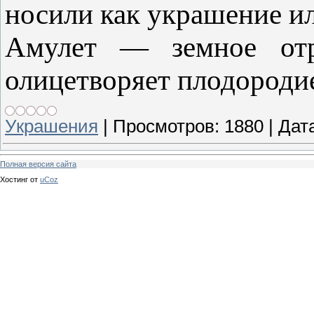
носили как украшение и
Амулет — земное отр
олицетворяет плодородие
Украшения
|
Просмотров:
1880
|
Дат
Полная версия сайта
Хостинг от
uCoz