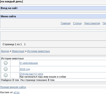
[
на каждый день
]
Вход на сайт
Меню сайта
Главная
Статьи
Хрестоматия
Пе
Страница
1
из
1
1
Форум
»
Животные
»
Истории животных
Истории животных
О наболевшем
2016 год
Откуда растут ноги
Как начинался наш мир кошек и собак
Найдено
3
тем. На странице показано
3
тем.
Полная версия сайта
Хостинг от
uCoz