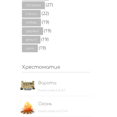
(27)
поговорки
(22)
счастье
(19)
любовь
(19)
здоровье
(19)
деньги
(19)
удача
Хрестоматия
Ворота
Книга снов А-Б-В-Г
Огонь
Книга снов Н-О-П-Р