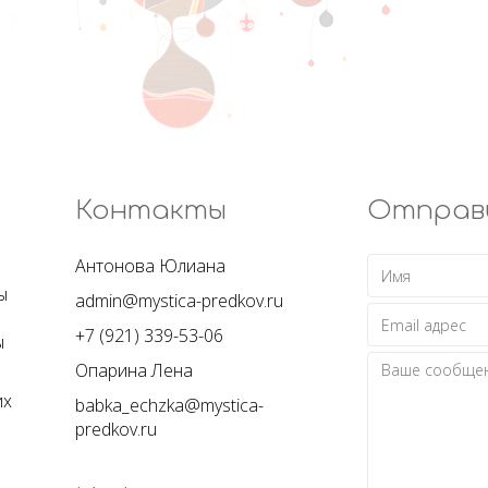
Контакты
Отправ
Антонова Юлиана
ы
admin@mystica-predkov.ru
+7 (921) 339-53-06
ы
Опарина Лена
их
babka_echzka@mystica-
predkov.ru