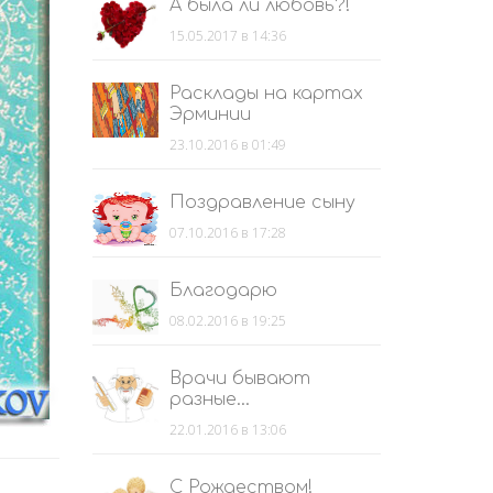
А была ли любовь?!
15.05.2017 в 14:36
Расклады на картах
Эрминии
23.10.2016 в 01:49
Поздравление сыну
07.10.2016 в 17:28
Благодарю
08.02.2016 в 19:25
Врачи бывают
разные...
22.01.2016 в 13:06
С Рождеством!