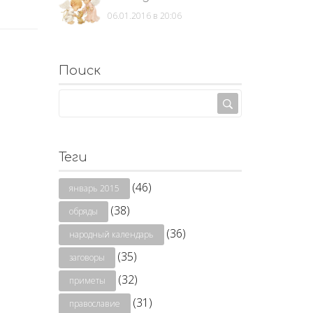
06.01.2016 в 20:06
Поиск
Теги
(46)
январь 2015
(38)
обряды
(36)
народный календарь
(35)
заговоры
(32)
приметы
(31)
православие