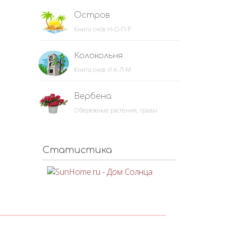
Остров
Книга снов Н-О-П-Р
Колокольня
Книга снов И-К-Л-М
Вербена
Обережные растения, травы
Статистика