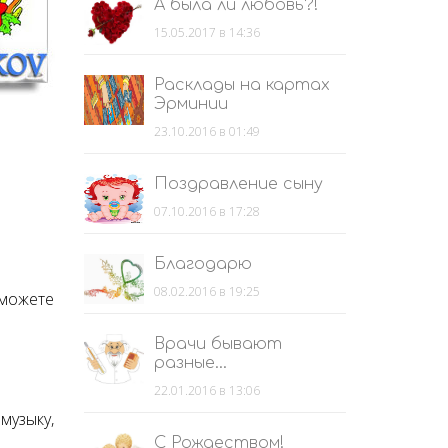
А была ли любовь?!
15.05.2017 в 14:36
Расклады на картах
Эрминии
23.10.2016 в 01:49
Поздравление сыну
07.10.2016 в 17:28
Благодарю
08.02.2016 в 19:25
 можете
Врачи бывают
разные...
22.01.2016 в 13:06
музыку,
С Рождеством!