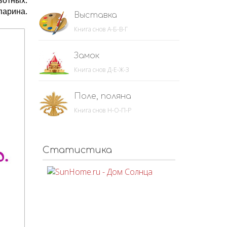
вотных.
парина.
Выставка
Книга снов А-Б-В-Г
Замок
Книга снов Д-Е-Ж-З
Поле, поляна
Книга снов Н-О-П-Р
Статистика