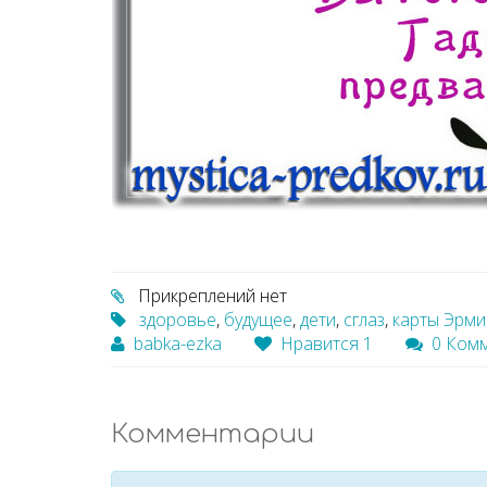
Прикреплений нет
здоровье
,
будущее
,
дети
,
сглаз
,
карты Эрми
babka-ezka
Нравится
1
0 Ком
Комментарии