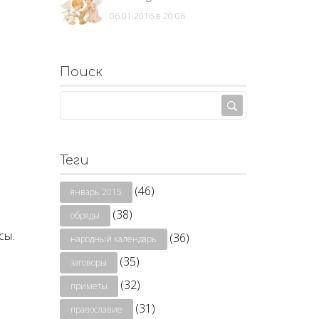
06.01.2016 в 20:06
Поиск
Теги
(46)
январь 2015
(38)
обряды
сы.
(36)
народный календарь
(35)
заговоры
(32)
приметы
(31)
православие