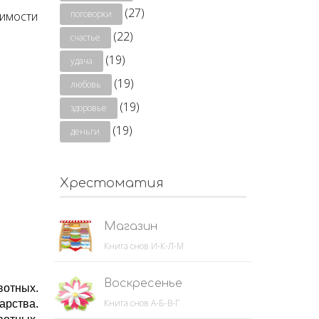
(27)
поговорки
чимости
(22)
счастье
(19)
удача
(19)
любовь
(19)
здоровье
(19)
деньги
Хрестоматия
Магазин
Книга снов И-К-Л-М
Воскресенье
вотных.
Книга снов А-Б-В-Г
арства.