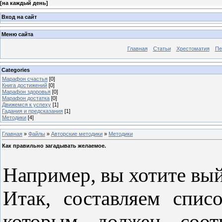
[
на каждый день
]
Вход на сайт
Меню сайта
Главная
Статьи
Хрестоматия
Пе
Categories
Марафон счастья
[0]
Книга достижений
[0]
Марафон здоровья
[0]
Марафон достатка
[0]
Движемся к успеху
[1]
Гадания и предсказания
[1]
Методики
[4]
Главная
»
Файлы
»
Авторские методики
»
Методики
Как правильно загадывать желаемое.
Например, вы хотите вый
Итак, составляем спис
которым должен соотв