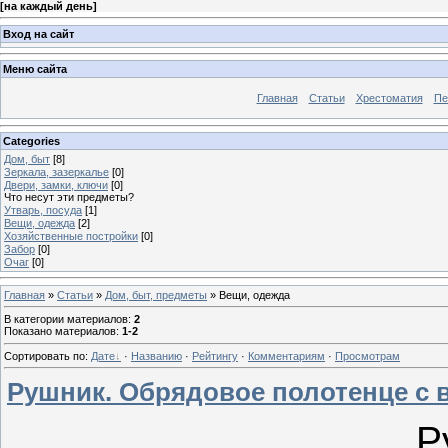
[
на каждый день
]
Вход на сайт
Меню сайта
Главная
Статьи
Хрестоматия
Пе
Categories
Дом, быт
[8]
Зеркала, зазеркалье
[0]
Двери, замки, ключи
[0]
Что несут эти предметы?
Утварь, посуда
[1]
Вещи, одежда
[2]
Хозяйственные постройки
[0]
Забор
[0]
Очаг
[0]
Главная
»
Статьи
»
Дом, быт, предметы
» Вещи, одежда
В категории материалов
:
2
Показано материалов
:
1-2
Сортировать по
:
Дате
·
Названию
·
Рейтингу
·
Комментариям
·
Просмотрам
Рушник. Обрядовое полотенце с
Р